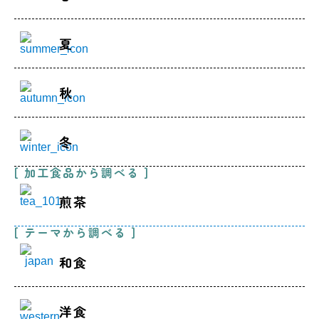
夏
秋
冬
[ 加工食品から調べる ]
煎茶
[ テーマから調べる ]
和食
洋食