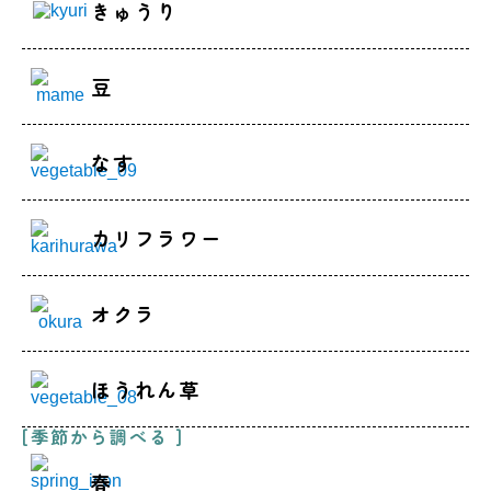
きゅうり
豆
なす
カリフラワー
オクラ
ほうれん草
[季節から調べる ]
春