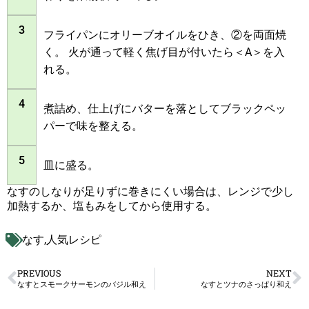
3
フライパンにオリーブオイルをひき、②を両面焼
く。 火が通って軽く焦げ目が付いたら＜A＞を入
れる。
4
煮詰め、仕上げにバターを落としてブラックペッ
パーで味を整える。
5
皿に盛る。
なすのしなりが足りずに巻きにくい場合は、レンジで少し
加熱するか、塩もみをしてから使用する。
なす
,
人気レシピ
PREVIOUS
NEXT
なすとスモークサーモンのバジル和え
なすとツナのさっぱり和え