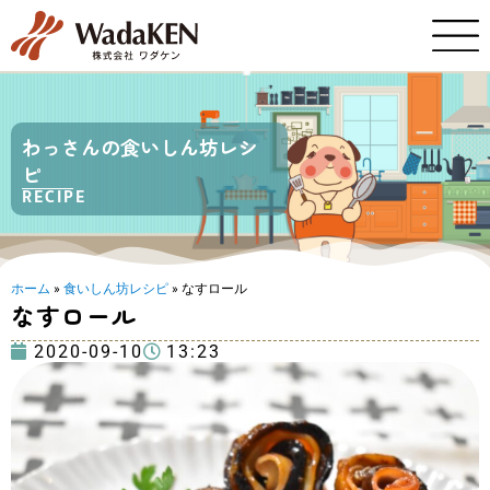
わっさんの食いしん坊レシ
ピ
RECIPE
ホーム
»
食いしん坊レシピ
»
なすロール
なすロール
2020-09-10
13:23