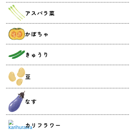
アスパラ菜
かぼちゃ
きゅうり
豆
なす
カリフラワー