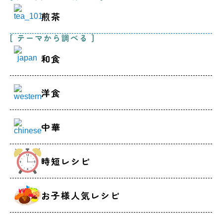
煎茶
[ テーマから調べる ]
和食
洋食
中華
時短レシピ
お子様人気レシピ