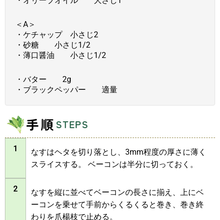
・オリーブオイル 大さじ1
＜A＞
・ケチャップ 小さじ2
・砂糖 小さじ1/2
・薄口醤油 小さじ1/2
・バター 2g
・ブラックペッパー 適量
手順
STEPS
1
なすはヘタを切り落とし、3mm程度の厚さに薄く
スライスする。 ベーコンは半分に切っておく。
2
なすを縦に並べてベーコンの長さに揃え、上にベ
ーコンを乗せて手前からくるくると巻き、巻き終
わりを爪楊枝で止める。