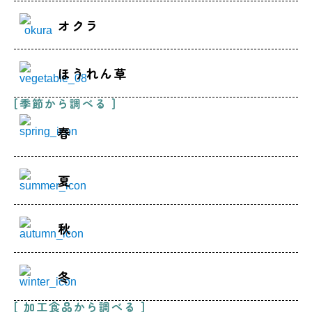
オクラ
ほうれん草
[季節から調べる ]
春
夏
秋
冬
[ 加工食品から調べる ]