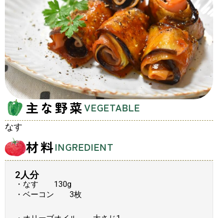
主な野菜
VEGETABLE
なす
材料
INGREDIENT
2人分
・なす 130g
・ベーコン 3枚