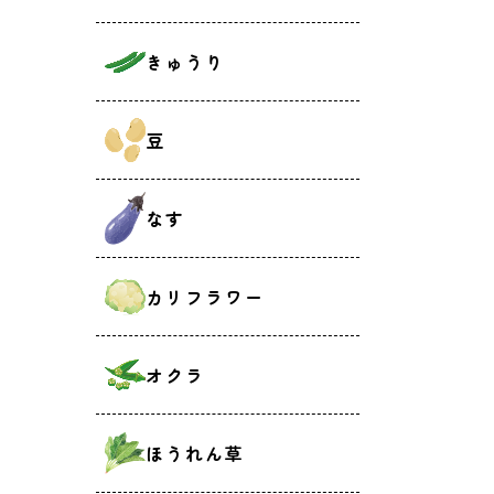
きゅうり
豆
なす
カリフラワー
オクラ
ほうれん草