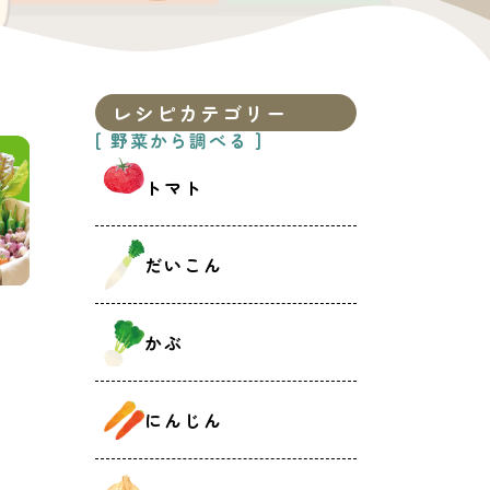
レシピカテゴリー
[ 野菜から調べる ]
トマト
だいこん
かぶ
にんじん