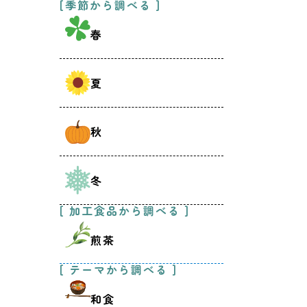
[季節から調べる ]
春
夏
秋
冬
[ 加工食品から調べる ]
煎茶
[ テーマから調べる ]
和食