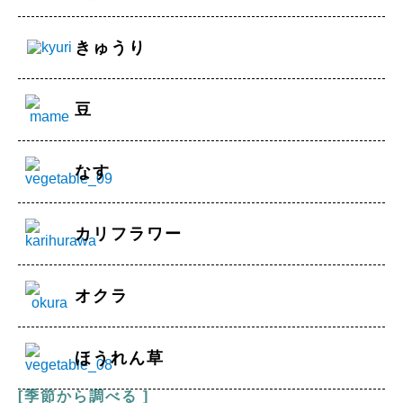
きゅうり
豆
なす
カリフラワー
オクラ
ほうれん草
[季節から調べる ]