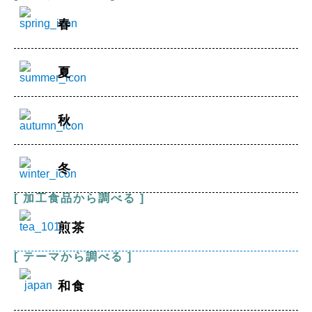
春
夏
秋
冬
[ 加工食品から調べる ]
煎茶
[ テーマから調べる ]
和食