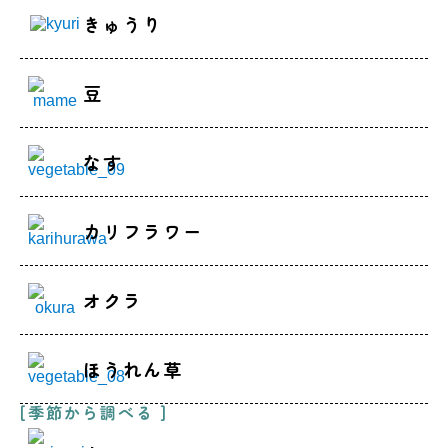
きゅうり
豆
なす
カリフラワー
オクラ
ほうれん草
[季節から調べる ]