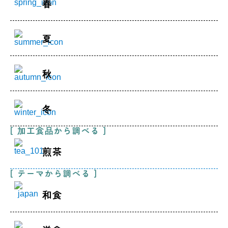
春
夏
秋
冬
[ 加工食品から調べる ]
煎茶
[ テーマから調べる ]
和食