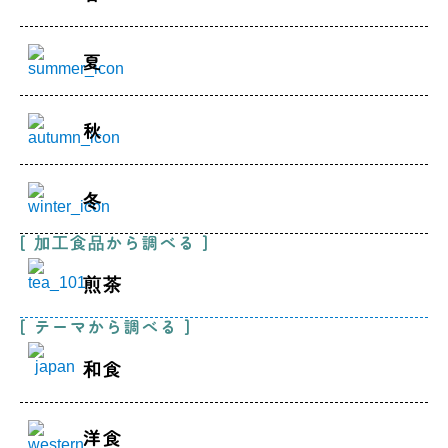
夏
秋
冬
[ 加工食品から調べる ]
煎茶
[ テーマから調べる ]
和食
洋食