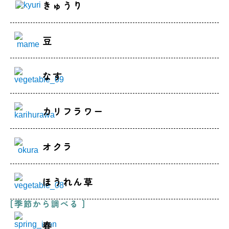
きゅうり
豆
なす
カリフラワー
オクラ
ほうれん草
[季節から調べる ]
春