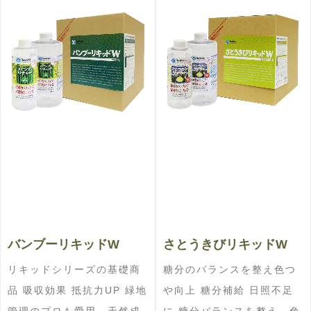
バンブーリキッドW
さとうきびリキッドW
リキッドシリーズの基礎商
糖分のバランスを整え色つ
品 吸収効果 抵抗力UP 緑地
や向上 糖分補給 日照不足
管理のプロも愛用、天然成
に 糖分バランスを整え、色