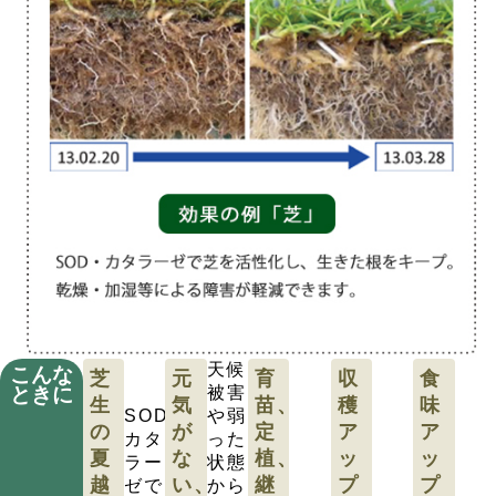
天候
こんな
芝
元
育
収
食
ときに
被害
生
気
苗、
穫
味
SOD、
や弱
の
が
定
ア
ア
カタ
った
夏
な
植、
ッ
ッ
ラー
状態
越
い、
継
プ
プ
ゼで
から