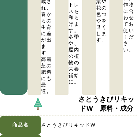
蔵さ
葉や
トレ
作物
れ、
花の
スを
に合
春か
色つ
和ら
わせ
らの
やを
げま
てお
生育
良く
す。
使い
に差
しま
冬季
くだ
が出
す。
や、
さ
ま
屋内
い。
す。
の植
高麗
物の
芝の
栄養
肥料
補給
にも
に。
最
適。
さとうきびリキッ
ドW 原料・成分
商品名
さとうきびリキッドW