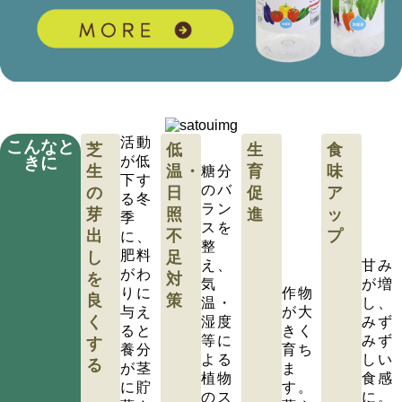
活動
こんなと
芝
低
生
食
きに
が低
生
温・
育
味
糖分
下す
のバ
の
日
促
ア
る冬
ラン
芽
照
進
ッ
季
スを
出
不
プ
に、
整
肥料
し
足
え、
甘み
がわ
を
対
気
が増
りに
作物
良
策
温・
し、
与え
が大
く
湿度
みず
ると
きく
等に
みず
す
養分
育ち
よる
しい
る
が茎
ま
植物
食感
に貯
す。
のス
に。