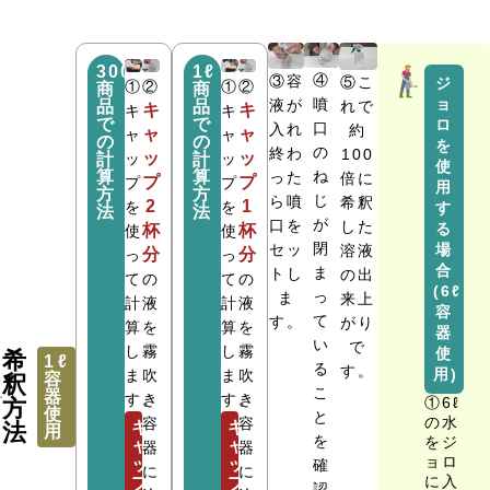
300ml
1ℓ
④
③容
⑤こ
ジ
①
②
①
②
商
商
ョ
噴
液が
品
品
れで
キ
キ
キ
キ
で
で
ロ
口
入れ
約
ャ
ャ
ャ
ャ
の
の
を
の
終わ
100
ッ
ッ
計
ッ
計
ッ
使
算
算
ね
った
倍に
プ
プ
プ
プ
用
方
方
じ
ら噴
希釈
2
1
を
を
す
法
法
が
口を
した
る
杯
杯
使
使
閉
セッ
場
溶液
分
分
っ
っ
合
ま
トし
の出
て
の
て
の
(6ℓ
っ
ま
来上
計
液
計
液
容
て
す。
がり
算
を
算
を
器
い
で
し
霧
し
霧
使
希
1ℓ
る
す。
用)
ま
吹
ま
吹
容
釈
こ
器
す。
き
す。
き
①6ℓ
方
使
と
の水
容
容
キ
キ
法
用
を
をジ
ャ
ャ
器
器
ョロ
ッ
ッ
確
に
に
に入
プ
プ
認