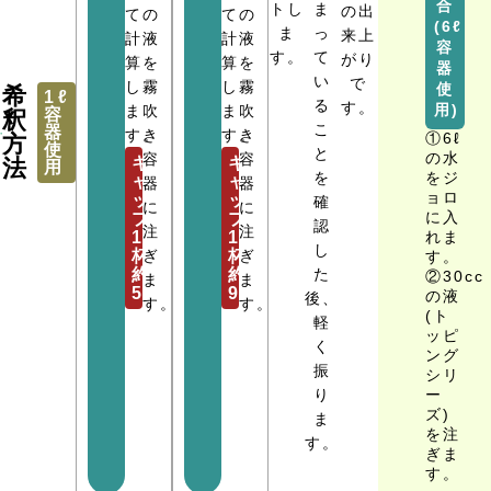
合
ま
トし
の出
て
の
て
の
(6ℓ
っ
ま
来上
計
液
計
液
容
て
す。
がり
算
を
算
を
器
い
で
し
霧
し
霧
使
希
1ℓ
る
す。
用)
ま
吹
ま
吹
容
釈
こ
器
す。
き
す。
き
①6ℓ
方
使
と
の水
容
容
キ
キ
法
用
を
をジ
ャ
ャ
器
器
ョロ
ッ
ッ
確
に
に
に入
プ
プ
認
注
注
1
1
れま
し
杯
ぎ
杯
ぎ
す。
た
約
約
②30cc
ま
ま
5cc
9cc
の液
後、
す。
す。
(ト
軽
ッピ
く
ング
振
シリ
り
ー
ズ)
ま
を注
す。
ぎま
す。