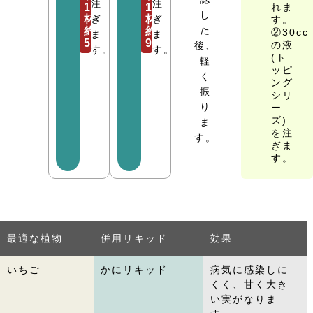
注
注
1
1
れま
し
杯
ぎ
杯
ぎ
す。
た
約
約
②30cc
ま
ま
5cc
9cc
の液
後、
す。
す。
(ト
軽
ッピ
く
ング
振
シリ
り
ー
ズ)
ま
を注
す。
ぎま
す。
最適な植物
併用リキッド
効果
いちご
かにリキッド
病気に感染しに
くく、甘く大き
い実がなりま