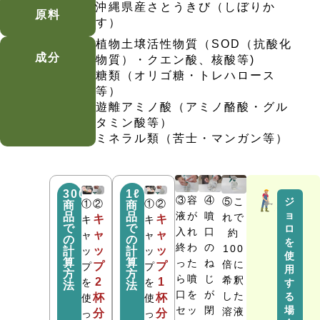
沖縄県産さとうきび（しぼりか
原料
す）
植物土壌活性物質（SOD（抗酸化
成分
物質）・クエン酸、核酸等)
糖類（オリゴ糖・トレハロース
等）
遊離アミノ酸（アミノ酪酸・グル
タミン酸等）
ミネラル類（苦士・マンガン等）
300ml
1ℓ
④
③容
⑤こ
ジ
①
②
①
②
商
商
ョ
噴
液が
品
品
れで
キ
キ
キ
キ
で
で
ロ
口
入れ
約
ャ
ャ
ャ
ャ
の
の
を
の
終わ
100
ッ
ッ
計
ッ
計
ッ
使
算
算
ね
った
倍に
プ
プ
プ
プ
用
方
方
じ
ら噴
希釈
2
1
を
を
す
法
法
が
口を
した
る
杯
杯
使
使
閉
セッ
場
溶液
分
分
っ
っ