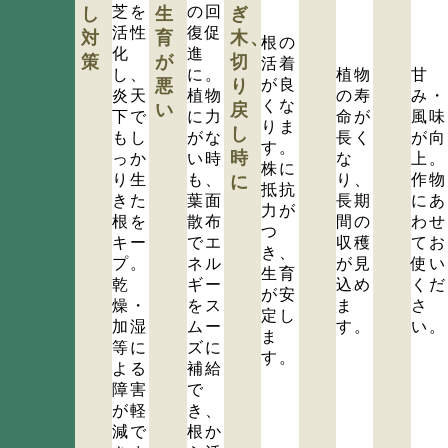
芝を
の回
し
生
ぎ
活性
復促
対
育
木、
根の
化
進
策
が
切
活着
し、
に。
植物
甘
悪
り
が良
炎天
植物
の寿
み・
くな
い
戻
下で
に力
命が
風味
りま
し
もし
がな
長く
が向
す。
時
っか
い時
な
上。
株に
り生
も、
り、
作物
に
抵抗
きた
葉面
長期
にあ
力が
根を
散布
間の
わせ
つ
キー
でエ
収穫
てお
き、
プ。
ネル
が見
使い
生育
乾
ギー
込め
くだ
が安
燥・
をス
ま
さ
定し
加湿
ムー
す。
い。
ま
等に
ズに
す。
よる
補給
障害
で
が軽
き、
減で
根か