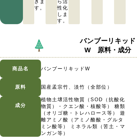
きま
ら活
す。
性化
しま
す。
バンブーリキッド
W 原料・成分
商品名
バンブーリキッドW
原料
国産孟宗竹、淡竹（全部位）
植物土壌活性物質（SOD（抗酸化
成分
物質）・クエン酸・核酸等） 糖類
（オリゴ糖・トレハロース等） 遊
離アミノ酸（アミノ酪酸・グルタ
ミン酸等） ミネラル類（苦土・マ
ンガン等）