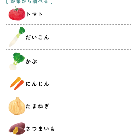
[ 野菜から調べる ]
トマト
だいこん
かぶ
にんじん
たまねぎ
さつまいも