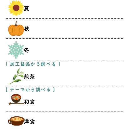
夏
秋
冬
[ 加工食品から調べる ]
煎茶
[ テーマから調べる ]
和食
洋食