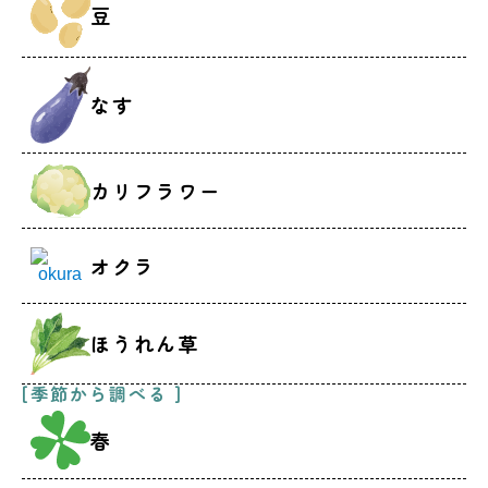
豆
なす
カリフラワー
オクラ
ほうれん草
[季節から調べる ]
春