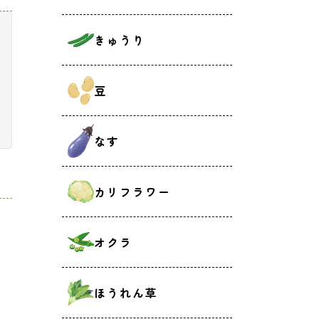
きゅうり
豆
なす
カリフラワー
オクラ
ほうれん草