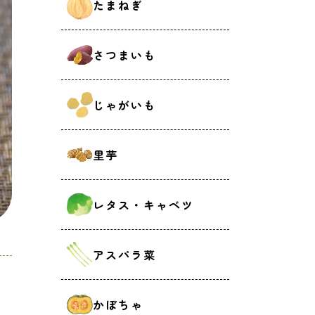
たまねぎ
さつまいも
じゃがいも
里芋
レタス・キャベツ
アスパラ菜
かぼちゃ