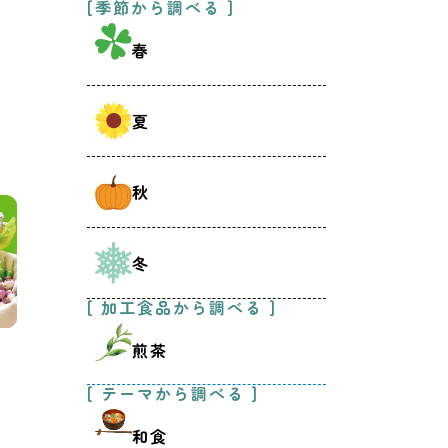
[季節から調べる ]
春
夏
秋
冬
[ 加工食品から調べる ]
煎茶
[ テーマから調べる ]
和食