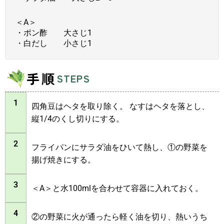
＜A＞
・ポン酢 大さじ1
・白だし 小さじ1
手順
STEPS
1
四角豆はヘタを取り除く。 なすはヘタを落とし、
縦1/4のくし切りにする。
2
フライパンにサラダ油をひいて熱し、①の野菜を
揚げ焼きにする。
3
＜A＞と水100mlを合わせて容器に入れておく。
4
②の野菜に火が通ったら軽く油を切り、熱いうち