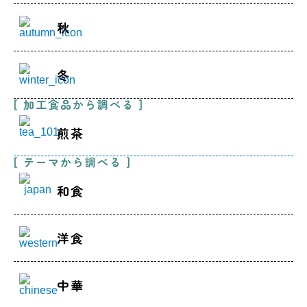
秋
冬
[ 加工食品から調べる ]
煎茶
[ テーマから調べる ]
和食
洋食
中華