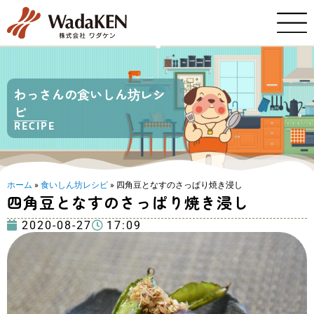
わっさんの食いしん坊レシ
ピ
RECIPE
ホーム
»
食いしん坊レシピ
»
四角豆となすのさっぱり焼き浸し
四角豆となすのさっぱり焼き浸し
2020-08-27
17:09