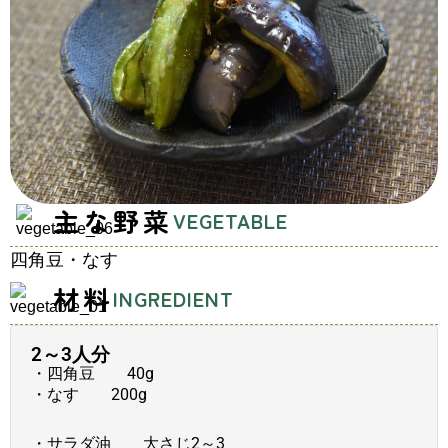
主な野菜
VEGETABLE
四角豆・なす
材料
INGREDIENT
2～3人分
・四角豆 40g
・なす 200g
・サラダ油 大さじ2～3