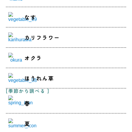
なす
カリフラワー
オクラ
ほうれん草
[季節から調べる ]
春
夏