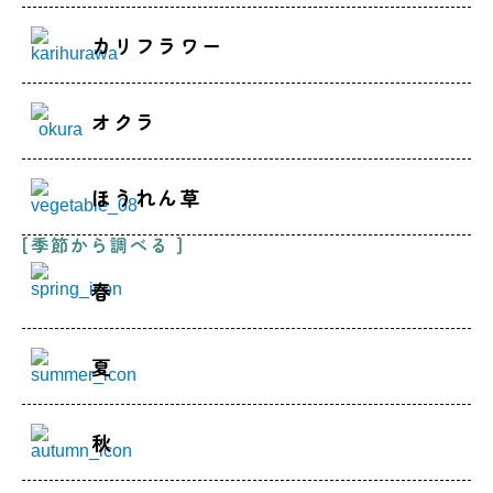
カリフラワー
オクラ
ほうれん草
[季節から調べる ]
春
夏
秋