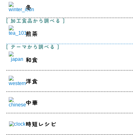
冬
[ 加工食品から調べる ]
煎茶
[ テーマから調べる ]
和食
洋食
中華
時短レシピ