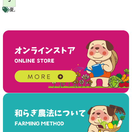
5
夏
,