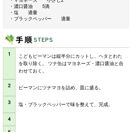
・マヨネーズ 小さじ2
・濃口醤油 5滴
・塩 適量
・ブラックペッパー 適量
手順
STEPS
1
こどもピーマンは縦半分にカットし、ヘタとわた
を取り除く。 ツナ缶はマヨネーズ・濃口醤油と合
わせておく。
2
ピーマンにツナマヨを詰め、皿に盛る。
3
塩・ブラックペッパーで味を整えて、完成。
4