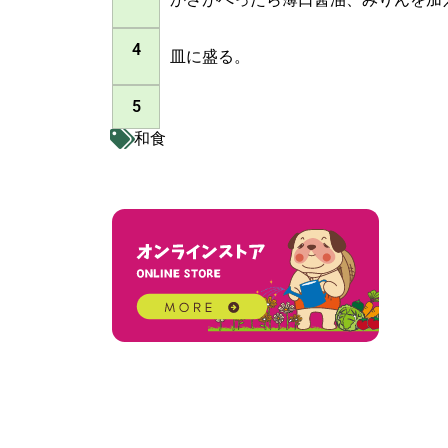
4
皿に盛る。
5
和食