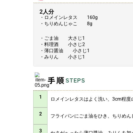
2人分
・ロメインレタス 160g
・ちりめんじゃこ 8g
・ごま油 大さじ1
・料理酒 小さじ2
・薄口醤油 小さじ1
・みりん 小さじ1
手順
STEPS
1
ロメインレタスはよく洗い、3cm程度
2
フライパンにごま油をひき、ちりめん
3
かさがへったら薄口醤油、みりんを加