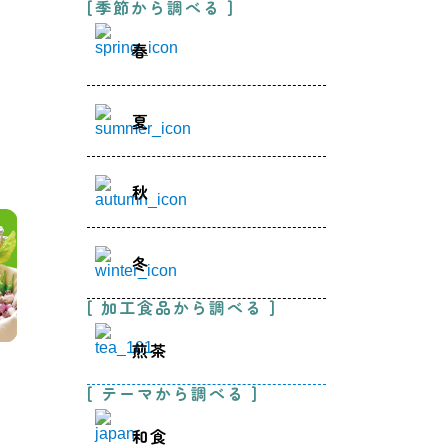
[季節から調べる ]
春
夏
秋
冬
[ 加工食品から調べる ]
煎茶
[ テーマから調べる ]
和食