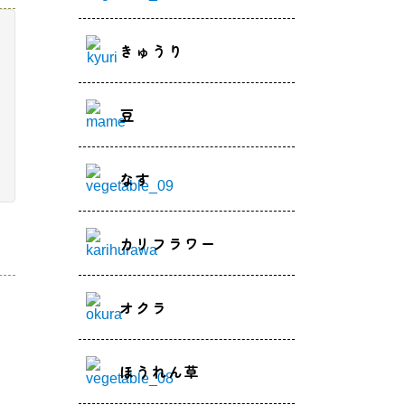
きゅうり
豆
なす
カリフラワー
オクラ
ほうれん草