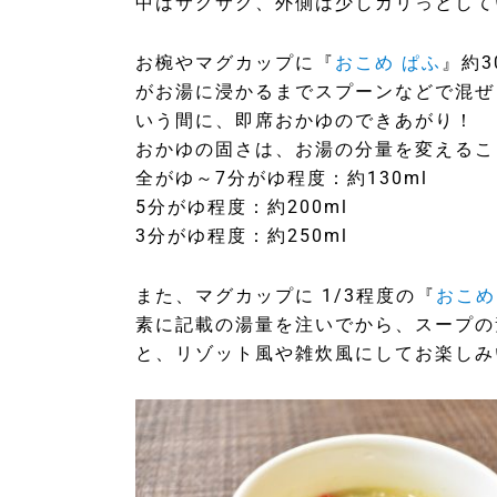
中はサクサク、外側は少しカリっとして
お椀やマグカップに『
おこめ ぱふ
』約
がお湯に浸かるまでスプーンなどで混ぜ
いう間に、即席おかゆのできあがり！
おかゆの固さは、お湯の分量を変えるこ
全がゆ～7分がゆ程度：約130ml
5分がゆ程度：約200ml
3分がゆ程度：約250ml
また、マグカップに 1/3程度の『
おこめ
素に記載の湯量を注いでから、スープの
と、リゾット風や雑炊風にしてお楽しみ